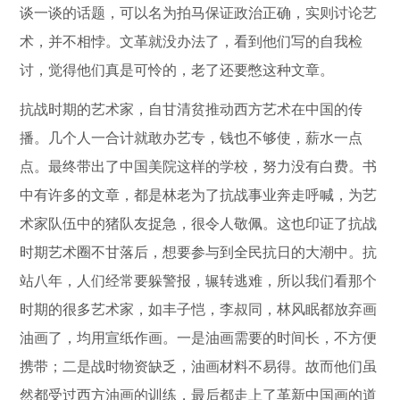
谈一谈的话题，可以名为拍马保证政治正确，实则讨论艺
术，并不相悖。文革就没办法了，看到他们写的自我检
讨，觉得他们真是可怜的，老了还要憋这种文章。
抗战时期的艺术家，自甘清贫推动西方艺术在中国的传
播。几个人一合计就敢办艺专，钱也不够使，薪水一点
点。最终带出了中国美院这样的学校，努力没有白费。书
中有许多的文章，都是林老为了抗战事业奔走呼喊，为艺
术家队伍中的猪队友捉急，很令人敬佩。这也印证了抗战
时期艺术圈不甘落后，想要参与到全民抗日的大潮中。抗
站八年，人们经常要躲警报，辗转逃难，所以我们看那个
时期的很多艺术家，如丰子恺，李叔同，林风眠都放弃画
油画了，均用宣纸作画。一是油画需要的时间长，不方便
携带；二是战时物资缺乏，油画材料不易得。故而他们虽
然都受过西方油画的训练，最后都走上了革新中国画的道