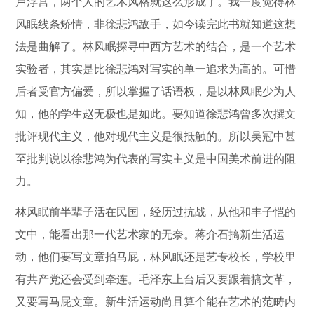
卢浮宫，两个人的艺术风格就这么形成了。我一度觉得林
风眠线条矫情，非徐悲鸿敌手，如今读完此书就知道这想
法是曲解了。林风眠探寻中西方艺术的结合，是一个艺术
实验者，其实是比徐悲鸿对写实的单一追求为高的。可惜
后者受官方偏爱，所以掌握了话语权，是以林风眠少为人
知，他的学生赵无极也是如此。要知道徐悲鸿曾多次撰文
批评现代主义，他对现代主义是很抵触的。所以吴冠中甚
至批判说以徐悲鸿为代表的写实主义是中国美术前进的阻
力。
林风眠前半辈子活在民国，经历过抗战，从他和丰子恺的
文中，能看出那一代艺术家的无奈。蒋介石搞新生活运
动，他们要写文章拍马屁，林风眠还是艺专校长，学校里
有共产党还会受到牵连。毛泽东上台后又要跟着搞文革，
又要写马屁文章。新生活运动尚且算个能在艺术的范畴内