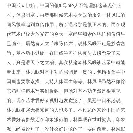
中国成立伊始，中国的领tu导bie人不能理解这些现代艺
术，信息闭塞，再者那时候艺术要为政治服务，林风眠的
画风很难起到宣传作用，所以遇冷那是很正常的。而在现
代艺术已经大放光芒的今天，塞尚毕加索的地位和价值早
已确立，居然有人大砖家陈传席，说林风眠不过是抄袭塞
尚，基本功不过硬，在巴黎学习不认真尽去谈恋爱了云
云，真是滑天下之大稽。其实从这本林风眠谈艺录中就能
看出来，林风眠对基本功的强调是一贯的，包括提倡学中
国画也要学素描，支持人体写生等等。林风眠虽然不像徐
悲鸿那样追求写实到极致，但他对基本功仍然是很重视
的。现在艺术爱好者视野越发宽泛了，吴冠中自不必说，
林风眠和赵无极知道的人也多了。不过总的来说中国的艺
术爱好者多数还在印象派徘徊，林风眠在世时就说，印象
派已经被说烂了，没什么好讨论的了，要向前看。林风眠